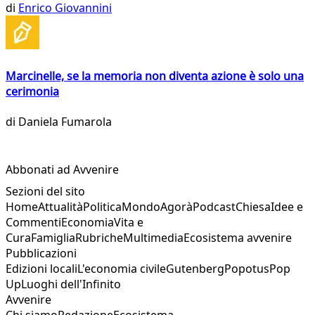
di
Enrico Giovannini
Marcinelle, se la memoria non diventa azione è solo una
cerimonia
di
Daniela Fumarola
Abbonati ad Avvenire
Sezioni del sito
Home
Attualità
Politica
Mondo
Agorà
Podcast
Chiesa
Idee e
Commenti
Economia
Vita e
Cura
Famiglia
Rubriche
Multimedia
Ecosistema avvenire
Pubblicazioni
Edizioni locali
L'economia civile
Gutenberg
Popotus
Pop
Up
Luoghi dell'Infinito
Avvenire
Chi siamo
Redazione
Ecosistema