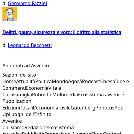
di
Gerolamo Fazzini
Delitti, paura, sicurezza e voto: il diritto alla statistica
di
Leonardo Becchetti
Abbonati ad Avvenire
Sezioni del sito
Home
Attualità
Politica
Mondo
Agorà
Podcast
Chiesa
Idee e
Commenti
Economia
Vita e
Cura
Famiglia
Rubriche
Multimedia
Ecosistema avvenire
Pubblicazioni
Edizioni locali
L'economia civile
Gutenberg
Popotus
Pop
Up
Luoghi dell'Infinito
Avvenire
Chi siamo
Redazione
Ecosistema
Avvenire
Pubblicità
Fondazione Avvenire
Shop
Contatti