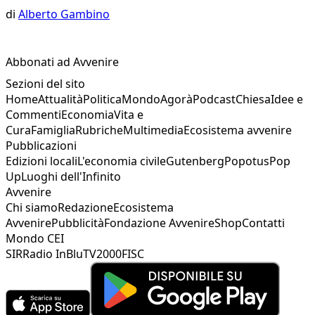
di
Alberto Gambino
Abbonati ad Avvenire
Sezioni del sito
Home
Attualità
Politica
Mondo
Agorà
Podcast
Chiesa
Idee e
Commenti
Economia
Vita e
Cura
Famiglia
Rubriche
Multimedia
Ecosistema avvenire
Pubblicazioni
Edizioni locali
L'economia civile
Gutenberg
Popotus
Pop
Up
Luoghi dell'Infinito
Avvenire
Chi siamo
Redazione
Ecosistema
Avvenire
Pubblicità
Fondazione Avvenire
Shop
Contatti
Mondo CEI
SIR
Radio InBlu
TV2000
FISC