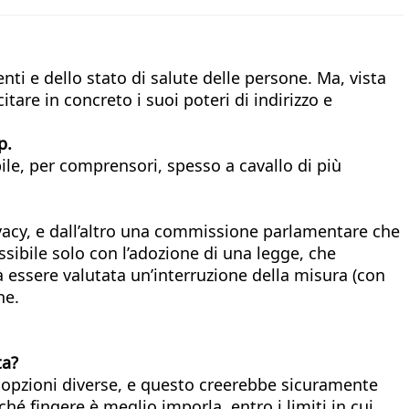
ti e dello stato di salute delle persone. Ma, vista
are in concreto i suoi poteri di indirizzo e
p.
bile, per comprensori, spesso a cavallo di più
ivacy, e dall’altro una commissione parlamentare che
ssibile solo con l’adozione di una legge, che
à essere valutata un’interruzione della misura (con
ne.
ta?
 opzioni diverse, e questo creerebbe sicuramente
hé fingere è meglio imporla, entro i limiti in cui