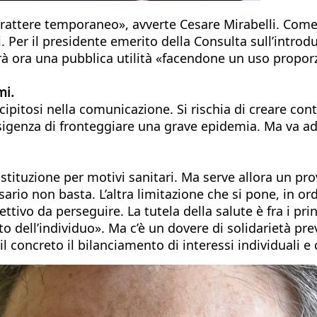
carattere temporaneo», avverte Cesare Mirabelli. Come
i. Per il presidente emerito della Consulta sull’intr
rà ora una pubblica utilità «facendone un uso propo
mi.
itosi nella comunicazione. Si rischia di creare contra
sigenza di fronteggiare una grave epidemia. Ma va ado
tituzione per motivi sanitari. Ma serve allora un pr
io non basta. L’altra limitazione che si pone, in ordin
ttivo da perseguire. La tutela della salute è fra i princi
to dell’individuo». Ma c’è un dovere di solidarietà prev
il concreto il bilanciamento di interessi individuali e c