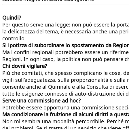
Quindi?
Per questo serve una legge: non può essere la porta 
la delicatezza del tema, è necessaria anche una peri
controllo.
Si ipotizza di subordinare lo spostamento da Region
Ma i confini regionali potrebbero essere un riferimen
Regioni. In ogni caso, la politica non può pensare ch
Chi dovrà vigilare?
Più che comitati, che spesso complicano le cose, de
vigili sull’adeguatezza, sulla proporzionalità e sul
consente anche al Quirinale e alla Consulta di eserc
tutte le esigenze connesse di auto-distruzione dei d
Serve una commissione ad hoc?
Potrebbe essere opportuna una commissione speciale p
Ma condizionare la fruizione di alcuni diritti a que
Non mi sembra una modalità percorribile. Perché me
dei problemi. Se si tratta di un servizio che viene o