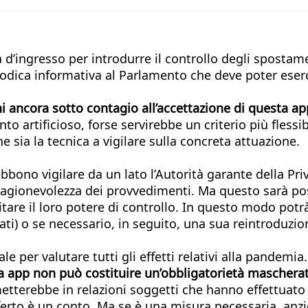
d’ingresso per introdurre il controllo degli spostamen
odica informativa al Parlamento che deve poter esercit
i ancora sotto contagio all’accettazione di questa ap
to artificioso, forse servirebbe un criterio più flessi
e sia la tecnica a vigilare sulla concreta attuazione.
bbono vigilare da un lato l’Autorità garante della Pr
la ragionevolezza dei provvedimenti. Ma questo sarà po
itare il loro potere di controllo. In questo modo potr
ati) o se necessario, in seguito, una sua reintroduzio
er valutare tutti gli effetti relativi alla pandemia.
sta app non può costituire un’obbligatorietà maschera
tterebbe in relazioni soggetti che hanno effettuato
fferto è un conto. Ma se è una misura necessaria, anzic