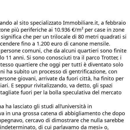
ndo al sito specializzato Immobiliare.it, a febbraio
zone più periferiche ai 10.936 €/m² per case in zone
significa che per un trilocale di 80 metri quadrati si
scendere fino a 1.200 euro di canone mensile.
e persone comuni, che da alcuni quartieri sono finite
 11 anni. Si sono conosciuti tra il parco Trotter, i
stesso quartiere che oggi per tutti è diventato solo
nni ha subito un processo di gentrificazione, con
one giovani, arrivate da fuori città, ha finito per
ri. E seppur rivitalizzando, va detto, gli spazi
agliate fuori per la bolla speculativa del mercato
a lasciato gli studi all’università in
orava in una grossa catena di abbigliamento che dopo
 impegnavo, cercavo di dimostrare che nulla sarebbe
indeterminato, di cui parlavamo da mesi» o,