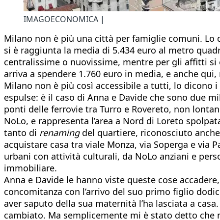
IMAGOECONOMICA |
Milano non è più una città per famiglie comuni. Lo d
si è raggiunta la media di 5.434 euro al metro quadr
centralissime o nuovissime, mentre per gli affitti si 
arriva a spendere 1.760 euro in media, e anche qui,
Milano non è più così accessibile a tutti, lo dicono
espulse: è il caso di Anna e Davide che sono due milan
ponti delle ferrovie tra Turro e Rovereto, non lonta
NoLo, e rappresenta l’area a Nord di Loreto spolpata
tanto di
renaming
del quartiere, riconosciuto anche 
acquistare casa tra viale Monza, via Soperga e via Pa
urbani con attività culturali, da NoLo anziani e per
immobiliare.
Anna e Davide le hanno viste queste cose accadere, m
concomitanza con l’arrivo del suo primo figlio dodic
aver saputo della sua maternità l’ha lasciata a cas
cambiato. Ma semplicemente mi è stato detto che no