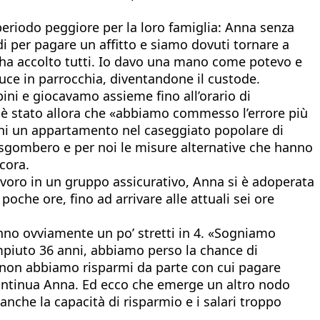
eriodo peggiore per la loro famiglia: Anna senza
i per pagare un affitto e siamo dovuti tornare a
ci ha accolto tutti. Io davo una mano come potevo e
luce in parrocchia, diventandone il custode.
ini e giocavamo assieme fino all’orario di
d è stato allora che «abbiamo commesso l’errore più
anni un appartamento nel caseggiato popolare di
o sgombero e per noi le misure alternative che hanno
cora.
lavoro in un gruppo assicurativo, Anna si è adoperata
che ore, fino ad arrivare alle attuali sei ore
tanno ovviamente un po’ stretti in 4. «Sogniamo
mpiuto 36 anni, abbiamo perso la chance di
i non abbiamo risparmi da parte con cui pagare
» continua Anna. Ed ecco che emerge un altro nodo
anche la capacità di risparmio e i salari troppo