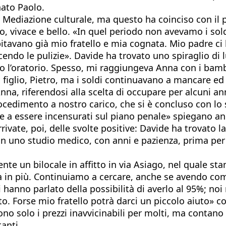
ato Paolo.
Mediazione culturale, ma questo ha coinciso con il p
, vivace e bello. «In quel periodo non avevamo i sold
spitavano già mio fratello e mia cognata. Mio padre 
ndo le pulizie». Davide ha trovato uno spiraglio di 
evo l’oratorio. Spesso, mi raggiungeva Anna con i bamb
 figlio, Pietro, ma i soldi continuavano a mancare e
nna, riferendosi alla scelta di occupare per alcuni 
rocedimento a nostro carico, che si è concluso con l
re a essere incensurati sul piano penale» spiegano an
ivate, poi, delle svolte positive: Davide ha trovato 
 uno studio medico, con anni e pazienza, prima per po
nte un bilocale in affitto in via Asiago, nel quale s
 in più. Continuiamo a cercare, anche se avendo co
hanno parlato della possibilità di averlo al 95%; no
uisto. Forse mio fratello potrà darci un piccolo aiuto
ono solo i prezzi inavvicinabili per molti, ma contano 
tanti.