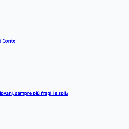
di Conte
ovani, sempre più fragili e soli»