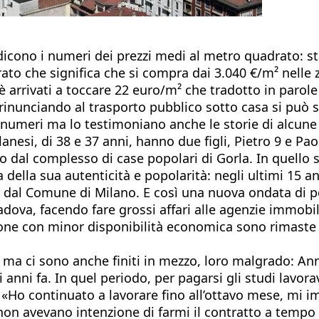
icono i numeri dei prezzi medi al metro quadrato: sta
ato che significa che si compra dai 3.040 €/m² nelle 
è arrivati a toccare 22 euro/m² che tradotto in parole 
 rinunciando al trasporto pubblico sotto casa si può 
 i numeri ma lo testimoniano anche le storie di alcun
esi, di 38 e 37 anni, hanno due figli, Pietro 9 e Paolo
no dal complesso di case popolari di Gorla. In quello 
 della sua autenticità e popolarità: negli ultimi 15 a
dal Comune di Milano. E così una nuova ondata di pers
dova, facendo fare grossi affari alle agenzie immobilia
sone con minor disponibilità economica sono rimaste t
a ci sono anche finiti in mezzo, loro malgrado: Anna h
i anni fa. In quel periodo, per pagarsi gli studi lav
a. «Ho continuato a lavorare fino all’ottavo mese, mi
n avevano intenzione di farmi il contratto a tempo 