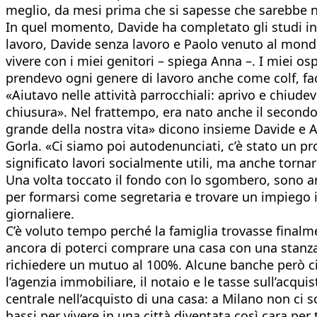
meglio, da mesi prima che si sapesse che sarebbe n
In quel momento, Davide ha completato gli studi in 
lavoro, Davide senza lavoro e Paolo venuto al mondo
vivere con i miei genitori – spiega Anna –. I miei o
prendevo ogni genere di lavoro anche come colf, face
«Aiutavo nelle attività parrocchiali: aprivo e chiud
chiusura». Nel frattempo, era nato anche il secondo
grande della nostra vita» dicono insieme Davide e A
Gorla. «Ci siamo poi autodenunciati, c’è stato un p
significato lavori socialmente utili, ma anche torna
Una volta toccato il fondo con lo sgombero, sono arr
per formarsi come segretaria e trovare un impiego in
giornaliere.
C’è voluto tempo perché la famiglia trovasse finalme
ancora di poterci comprare una casa con una stanza
richiedere un mutuo al 100%. Alcune banche però ci 
l’agenzia immobiliare, il notaio e le tasse sull’acq
centrale nell’acquisto di una casa: a Milano non ci s
bassi per vivere in una città diventata così cara per 