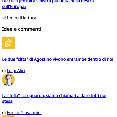
De Luca (Pd): «La sinistra più unita della destra
sull'Europa»
1 min di lettura
Idee e commenti
Le due "città" di Agostino vivono entrambe dentro di noi
di
Luigi Alici
La "folla" ci riguarda, siamo chiamati a dare tutti noi
stessi
di
Enrico Giovannini