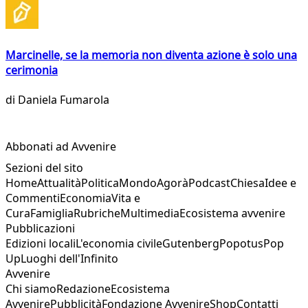
Marcinelle, se la memoria non diventa azione è solo una
cerimonia
di
Daniela Fumarola
Abbonati ad Avvenire
Sezioni del sito
Home
Attualità
Politica
Mondo
Agorà
Podcast
Chiesa
Idee e
Commenti
Economia
Vita e
Cura
Famiglia
Rubriche
Multimedia
Ecosistema avvenire
Pubblicazioni
Edizioni locali
L'economia civile
Gutenberg
Popotus
Pop
Up
Luoghi dell'Infinito
Avvenire
Chi siamo
Redazione
Ecosistema
Avvenire
Pubblicità
Fondazione Avvenire
Shop
Contatti