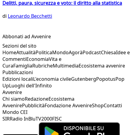
Delitti, paura, sicurezza e voto: il diritto alla statistica
di
Leonardo Becchetti
Abbonati ad Avvenire
Sezioni del sito
Home
Attualità
Politica
Mondo
Agorà
Podcast
Chiesa
Idee e
Commenti
Economia
Vita e
Cura
Famiglia
Rubriche
Multimedia
Ecosistema avvenire
Pubblicazioni
Edizioni locali
L'economia civile
Gutenberg
Popotus
Pop
Up
Luoghi dell'Infinito
Avvenire
Chi siamo
Redazione
Ecosistema
Avvenire
Pubblicità
Fondazione Avvenire
Shop
Contatti
Mondo CEI
SIR
Radio InBlu
TV2000
FISC