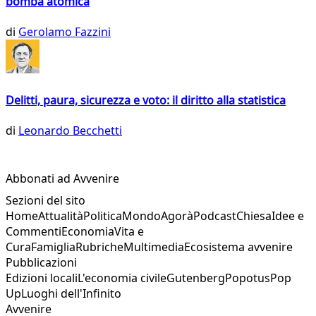
bomba atomica
di
Gerolamo Fazzini
Delitti, paura, sicurezza e voto: il diritto alla statistica
di
Leonardo Becchetti
Abbonati ad Avvenire
Sezioni del sito
Home
Attualità
Politica
Mondo
Agorà
Podcast
Chiesa
Idee e
Commenti
Economia
Vita e
Cura
Famiglia
Rubriche
Multimedia
Ecosistema avvenire
Pubblicazioni
Edizioni locali
L'economia civile
Gutenberg
Popotus
Pop
Up
Luoghi dell'Infinito
Avvenire