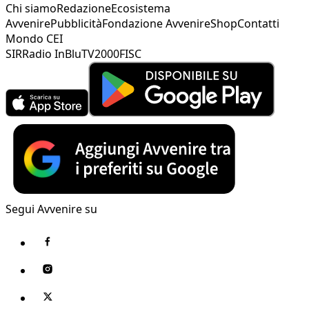
Chi siamo
Redazione
Ecosistema
Avvenire
Pubblicità
Fondazione Avvenire
Shop
Contatti
Mondo CEI
SIR
Radio InBlu
TV2000
FISC
Segui Avvenire su