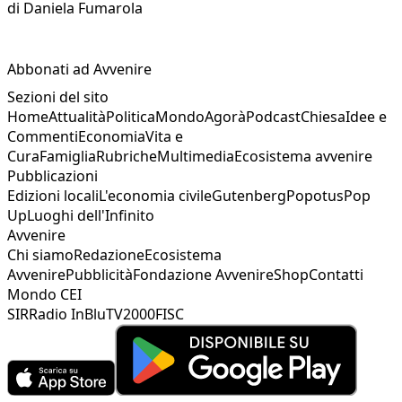
di
Daniela Fumarola
Abbonati ad Avvenire
Sezioni del sito
Home
Attualità
Politica
Mondo
Agorà
Podcast
Chiesa
Idee e
Commenti
Economia
Vita e
Cura
Famiglia
Rubriche
Multimedia
Ecosistema avvenire
Pubblicazioni
Edizioni locali
L'economia civile
Gutenberg
Popotus
Pop
Up
Luoghi dell'Infinito
Avvenire
Chi siamo
Redazione
Ecosistema
Avvenire
Pubblicità
Fondazione Avvenire
Shop
Contatti
Mondo CEI
SIR
Radio InBlu
TV2000
FISC