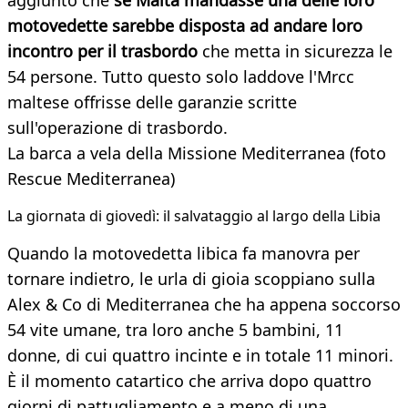
aggiunto che
se
Malta mandasse una delle loro
motovedette sarebbe disposta ad andare loro
incontro per il trasbordo
che metta in sicurezza le
54 persone. Tutto questo solo laddove l'Mrcc
maltese offrisse delle garanzie scritte
sull'operazione di trasbordo.
La barca a vela della Missione Mediterranea (foto
Rescue Mediterranea)
La giornata di giovedì: il salvataggio al largo della Libia
Quando la motovedetta libica fa manovra per
tornare indietro, le urla di gioia scoppiano sulla
Alex & Co di Mediterranea che ha appena soccorso
54 vite umane, tra loro anche 5 bambini, 11
donne, di cui quattro incinte e in totale 11 minori.
È il momento catartico che arriva dopo quattro
giorni di pattugliamento e a meno di una