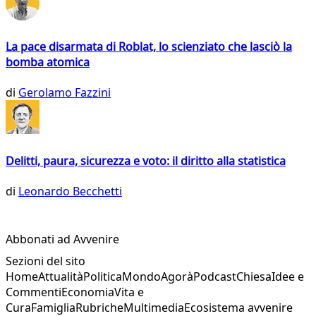
La pace disarmata di Roblat, lo scienziato che lasciò la
bomba atomica
di
Gerolamo Fazzini
Delitti, paura, sicurezza e voto: il diritto alla statistica
di
Leonardo Becchetti
Abbonati ad Avvenire
Sezioni del sito
Home
Attualità
Politica
Mondo
Agorà
Podcast
Chiesa
Idee e
Commenti
Economia
Vita e
Cura
Famiglia
Rubriche
Multimedia
Ecosistema avvenire