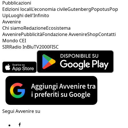
Pubblicazioni
Edizioni locali
L'economia civile
Gutenberg
Popotus
Pop
Up
Luoghi dell'Infinito
Avvenire
Chi siamo
Redazione
Ecosistema
Avvenire
Pubblicità
Fondazione Avvenire
Shop
Contatti
Mondo CEI
SIR
Radio InBlu
TV2000
FISC
Segui Avvenire su