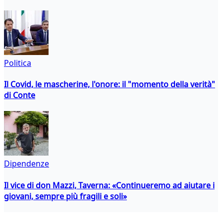
Politica
Il Covid, le mascherine, l'onore: il "momento della verità"
di Conte
Dipendenze
Il vice di don Mazzi, Taverna: «Continueremo ad aiutare i
giovani, sempre più fragili e soli»