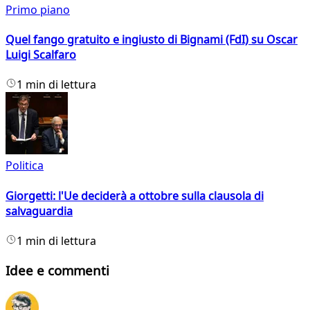
Primo piano
Quel fango gratuito e ingiusto di Bignami (FdI) su Oscar
Luigi Scalfaro
1 min di lettura
Politica
Giorgetti: l'Ue deciderà a ottobre sulla clausola di
salvaguardia
1 min di lettura
Idee e commenti