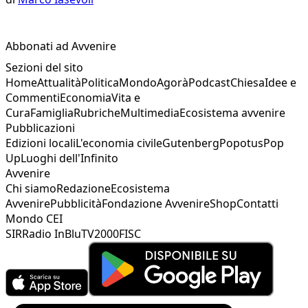
Abbonati ad Avvenire
Sezioni del sito
Home
Attualità
Politica
Mondo
Agorà
Podcast
Chiesa
Idee e
Commenti
Economia
Vita e
Cura
Famiglia
Rubriche
Multimedia
Ecosistema avvenire
Pubblicazioni
Edizioni locali
L'economia civile
Gutenberg
Popotus
Pop
Up
Luoghi dell'Infinito
Avvenire
Chi siamo
Redazione
Ecosistema
Avvenire
Pubblicità
Fondazione Avvenire
Shop
Contatti
Mondo CEI
SIR
Radio InBlu
TV2000
FISC