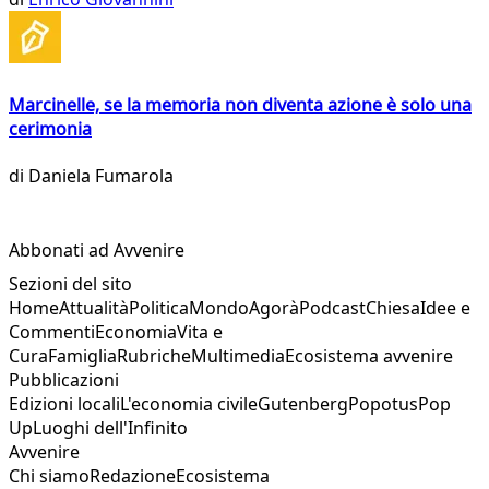
Marcinelle, se la memoria non diventa azione è solo una
cerimonia
di
Daniela Fumarola
Abbonati ad Avvenire
Sezioni del sito
Home
Attualità
Politica
Mondo
Agorà
Podcast
Chiesa
Idee e
Commenti
Economia
Vita e
Cura
Famiglia
Rubriche
Multimedia
Ecosistema avvenire
Pubblicazioni
Edizioni locali
L'economia civile
Gutenberg
Popotus
Pop
Up
Luoghi dell'Infinito
Avvenire
Chi siamo
Redazione
Ecosistema