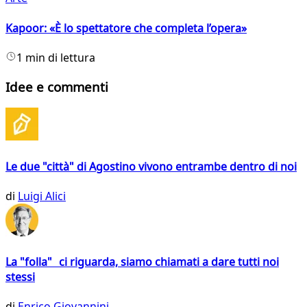
Kapoor: «È lo spettatore che completa l’opera»
1 min di lettura
Idee e commenti
Le due "città" di Agostino vivono entrambe dentro di noi
di
Luigi Alici
La "folla" ci riguarda, siamo chiamati a dare tutti noi
stessi
di
Enrico Giovannini