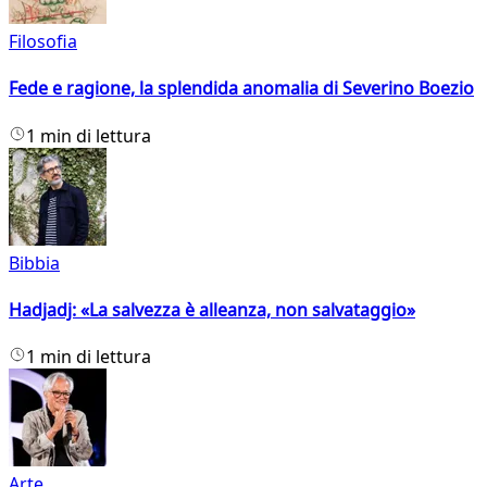
Filosofia
Fede e ragione, la splendida anomalia di Severino Boezio
1 min di lettura
Bibbia
Hadjadj: «La salvezza è alleanza, non salvataggio»
1 min di lettura
Arte