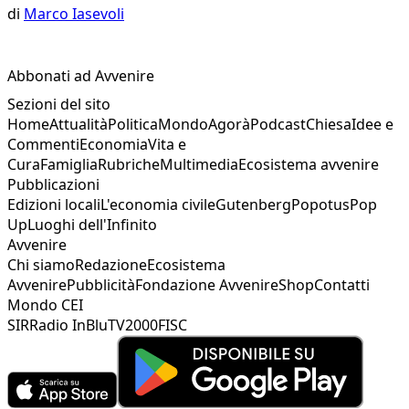
di
Marco Iasevoli
Abbonati ad Avvenire
Sezioni del sito
Home
Attualità
Politica
Mondo
Agorà
Podcast
Chiesa
Idee e
Commenti
Economia
Vita e
Cura
Famiglia
Rubriche
Multimedia
Ecosistema avvenire
Pubblicazioni
Edizioni locali
L'economia civile
Gutenberg
Popotus
Pop
Up
Luoghi dell'Infinito
Avvenire
Chi siamo
Redazione
Ecosistema
Avvenire
Pubblicità
Fondazione Avvenire
Shop
Contatti
Mondo CEI
SIR
Radio InBlu
TV2000
FISC