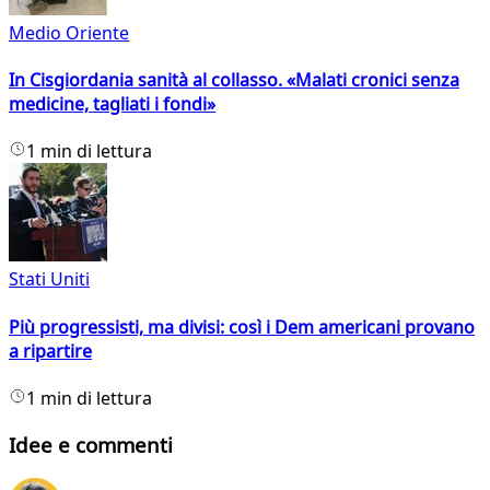
Medio Oriente
In Cisgiordania sanità al collasso. «Malati cronici senza
medicine, tagliati i fondi»
1 min di lettura
Stati Uniti
Più progressisti, ma divisi: così i Dem americani provano
a ripartire
1 min di lettura
Idee e commenti