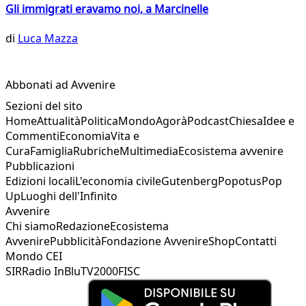
Gli immigrati eravamo noi, a Marcinelle
di
Luca Mazza
Abbonati ad Avvenire
Sezioni del sito
Home
Attualità
Politica
Mondo
Agorà
Podcast
Chiesa
Idee e
Commenti
Economia
Vita e
Cura
Famiglia
Rubriche
Multimedia
Ecosistema avvenire
Pubblicazioni
Edizioni locali
L'economia civile
Gutenberg
Popotus
Pop
Up
Luoghi dell'Infinito
Avvenire
Chi siamo
Redazione
Ecosistema
Avvenire
Pubblicità
Fondazione Avvenire
Shop
Contatti
Mondo CEI
SIR
Radio InBlu
TV2000
FISC