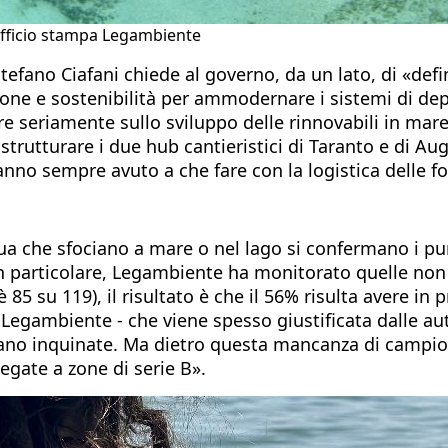
- Ufficio stampa Legambiente
efano Ciafani chiede al governo, da un lato, di «defi
ione e sostenibilità per ammodernare i sistemi di depu
ire seriamente sullo sviluppo delle rinnovabili in mar
strutturare i due hub cantieristici di Taranto e di A
o sempre avuto a che fare con la logistica delle font
a che sfociano a mare o nel lago si confermano i punti 
In particolare, Legambiente ha monitorato quelle non 
5 su 119), il risultato è che il 56% risulta avere in 
Legambiente - che viene spesso giustificata dalle auto
ano inquinate. Ma dietro questa mancanza di campionam
egate a zone di serie B».