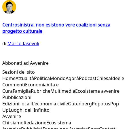
Centrosinistra, non esistono vere coalizioni senza
progetto culturale
di
Marco Iasevoli
Abbonati ad Avvenire
Sezioni del sito
Home
Attualità
Politica
Mondo
Agorà
Podcast
Chiesa
Idee e
Commenti
Economia
Vita e
Cura
Famiglia
Rubriche
Multimedia
Ecosistema avvenire
Pubblicazioni
Edizioni locali
L'economia civile
Gutenberg
Popotus
Pop
Up
Luoghi dell'Infinito
Avvenire
Chi siamo
Redazione
Ecosistema
Avvenire
Pubblicità
Fondazione Avvenire
Shop
Contatti