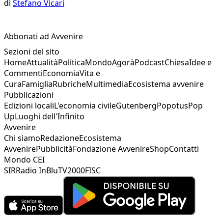
di
Stefano Vicari
Abbonati ad Avvenire
Sezioni del sito
Home
Attualità
Politica
Mondo
Agorà
Podcast
Chiesa
Idee e
Commenti
Economia
Vita e
Cura
Famiglia
Rubriche
Multimedia
Ecosistema avvenire
Pubblicazioni
Edizioni locali
L'economia civile
Gutenberg
Popotus
Pop
Up
Luoghi dell'Infinito
Avvenire
Chi siamo
Redazione
Ecosistema
Avvenire
Pubblicità
Fondazione Avvenire
Shop
Contatti
Mondo CEI
SIR
Radio InBlu
TV2000
FISC