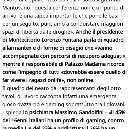
Mantovano - questa conferenza non è un punto di
arrivo, è una tappa importante che pone le basi
per un seguito, puntiamo a conquistare maggiori
spazi di libertà dalle droghe».
Anche il presidente
di Montecitorio Lorenzo Fontana parla di «quadro
allarmante» e di forme di disagio che «vanno
accompagnate con percorsi di recupero adeguati»,
mentre il responsabile di Palazzo Madama ricorda
come l’impegno di tutti «dovrebbe essere quello di
far vivere i ragazzi onlife», non online
.
Il quadro delineato dai rappresentanti degli otto
tavoli di lavoro racconta infatti una emergenza
gioco d’azzardo e gaming soprattutto tra i giovani
- spiega
lo psichiatra Massimo Gandolfini
-
«il 45%
dei 16enni italiani ha un profilo di gaming, contro
la media Ue del 23% e addirittura il 26% ha un