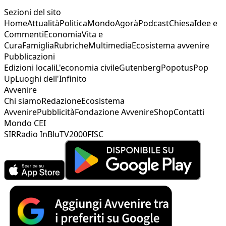
Sezioni del sito
Home
Attualità
Politica
Mondo
Agorà
Podcast
Chiesa
Idee e
Commenti
Economia
Vita e
Cura
Famiglia
Rubriche
Multimedia
Ecosistema avvenire
Pubblicazioni
Edizioni locali
L'economia civile
Gutenberg
Popotus
Pop
Up
Luoghi dell'Infinito
Avvenire
Chi siamo
Redazione
Ecosistema
Avvenire
Pubblicità
Fondazione Avvenire
Shop
Contatti
Mondo CEI
SIR
Radio InBlu
TV2000
FISC