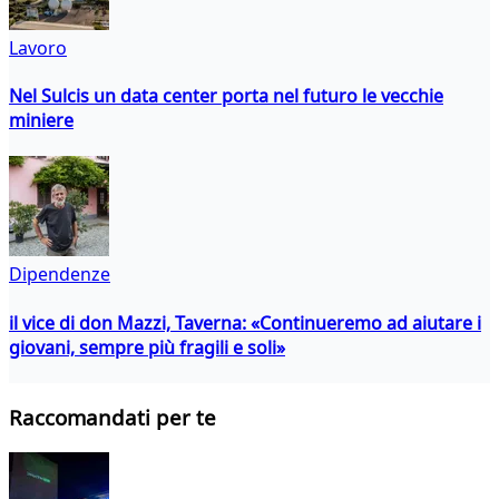
Lavoro
Nel Sulcis un data center porta nel futuro le vecchie
miniere
Dipendenze
il vice di don Mazzi, Taverna: «Continueremo ad aiutare i
giovani, sempre più fragili e soli»
Raccomandati per te