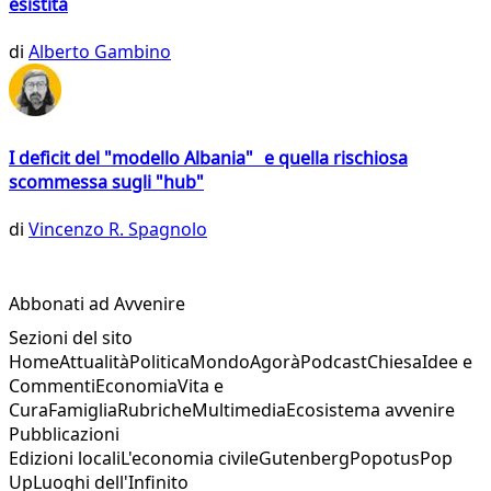
esistita
di
Alberto Gambino
I deficit del "modello Albania" e quella rischiosa
scommessa sugli "hub"
di
Vincenzo R. Spagnolo
Abbonati ad Avvenire
Sezioni del sito
Home
Attualità
Politica
Mondo
Agorà
Podcast
Chiesa
Idee e
Commenti
Economia
Vita e
Cura
Famiglia
Rubriche
Multimedia
Ecosistema avvenire
Pubblicazioni
Edizioni locali
L'economia civile
Gutenberg
Popotus
Pop
Up
Luoghi dell'Infinito