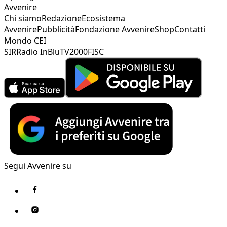
Avvenire
Chi siamo
Redazione
Ecosistema
Avvenire
Pubblicità
Fondazione Avvenire
Shop
Contatti
Mondo CEI
SIR
Radio InBlu
TV2000
FISC
Segui Avvenire su