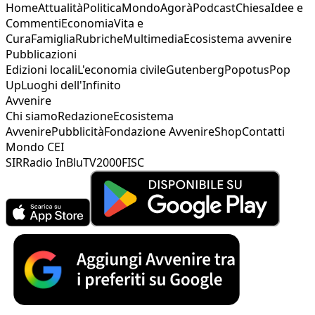
Home
Attualità
Politica
Mondo
Agorà
Podcast
Chiesa
Idee e
Commenti
Economia
Vita e
Cura
Famiglia
Rubriche
Multimedia
Ecosistema avvenire
Pubblicazioni
Edizioni locali
L'economia civile
Gutenberg
Popotus
Pop
Up
Luoghi dell'Infinito
Avvenire
Chi siamo
Redazione
Ecosistema
Avvenire
Pubblicità
Fondazione Avvenire
Shop
Contatti
Mondo CEI
SIR
Radio InBlu
TV2000
FISC