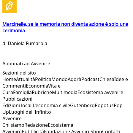
Marcinelle, se la memoria non diventa azione è solo una
cerimonia
di
Daniela Fumarola
Abbonati ad Avvenire
Sezioni del sito
Home
Attualità
Politica
Mondo
Agorà
Podcast
Chiesa
Idee e
Commenti
Economia
Vita e
Cura
Famiglia
Rubriche
Multimedia
Ecosistema avvenire
Pubblicazioni
Edizioni locali
L'economia civile
Gutenberg
Popotus
Pop
Up
Luoghi dell'Infinito
Avvenire
Chi siamo
Redazione
Ecosistema
Avvenire
Pubblicità
Fondazione Avvenire
Shop
Contatti