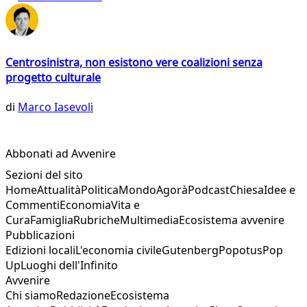
Centrosinistra, non esistono vere coalizioni senza
progetto culturale
di
Marco Iasevoli
Abbonati ad Avvenire
Sezioni del sito
Home
Attualità
Politica
Mondo
Agorà
Podcast
Chiesa
Idee e
Commenti
Economia
Vita e
Cura
Famiglia
Rubriche
Multimedia
Ecosistema avvenire
Pubblicazioni
Edizioni locali
L'economia civile
Gutenberg
Popotus
Pop
Up
Luoghi dell'Infinito
Avvenire
Chi siamo
Redazione
Ecosistema