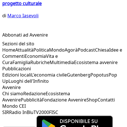
progetto culturale
di
Marco Iasevoli
Abbonati ad Avvenire
Sezioni del sito
Home
Attualità
Politica
Mondo
Agorà
Podcast
Chiesa
Idee e
Commenti
Economia
Vita e
Cura
Famiglia
Rubriche
Multimedia
Ecosistema avvenire
Pubblicazioni
Edizioni locali
L'economia civile
Gutenberg
Popotus
Pop
Up
Luoghi dell'Infinito
Avvenire
Chi siamo
Redazione
Ecosistema
Avvenire
Pubblicità
Fondazione Avvenire
Shop
Contatti
Mondo CEI
SIR
Radio InBlu
TV2000
FISC