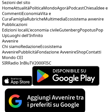
Sezioni del sito
Home
Attualità
Politica
Mondo
Agorà
Podcast
Chiesa
Idee e
Commenti
Economia
Vita e
Cura
Famiglia
Rubriche
Multimedia
Ecosistema avvenire
Pubblicazioni
Edizioni locali
L'economia civile
Gutenberg
Popotus
Pop
Up
Luoghi dell'Infinito
Avvenire
Chi siamo
Redazione
Ecosistema
Avvenire
Pubblicità
Fondazione Avvenire
Shop
Contatti
Mondo CEI
SIR
Radio InBlu
TV2000
FISC