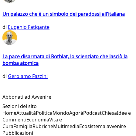
Un palazzo che è un simbolo dei paradossi all'italiana
di
Eugenio Fatigante
La pace disarmata di Rotblat, lo scienziato che lasciò la
bomba atomica
di
Gerolamo Fazzini
Abbonati ad Avvenire
Sezioni del sito
Home
Attualità
Politica
Mondo
Agorà
Podcast
Chiesa
Idee e
Commenti
Economia
Vita e
Cura
Famiglia
Rubriche
Multimedia
Ecosistema avvenire
Pubblicazioni