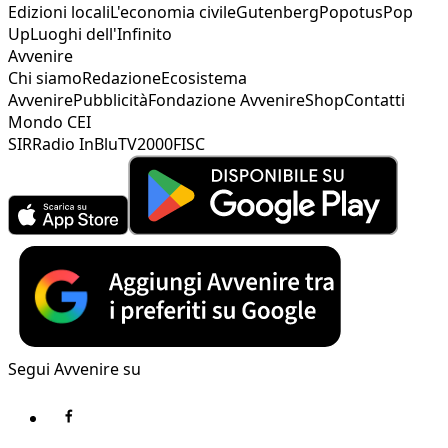
Edizioni locali
L'economia civile
Gutenberg
Popotus
Pop
Up
Luoghi dell'Infinito
Avvenire
Chi siamo
Redazione
Ecosistema
Avvenire
Pubblicità
Fondazione Avvenire
Shop
Contatti
Mondo CEI
SIR
Radio InBlu
TV2000
FISC
Segui Avvenire su