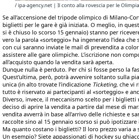
/ ipa-agency.net | Il conto alla rovescia per le Olimpi
Se all’accensione del tripode olimpico di Milano-Cor
biglietti per le gare è già iniziata. O meglio, in ques
si è chiuso lo scorso 15 gennaio) stanno per ricevere
vero la parola «sorteggio» ha ingenerato l’idea che si
con cui saranno inviate le mail di prevendita a coloro
assistere alle gare olimpiche. L’iscrizione non compo
all’acquisto quando la vendita sarà aperta.
Dunque nulla è perduto. Per chi si fosse perso la fase
Quest’ultima, però, potrà avvenire soltanto sulla pia
unica (in alto trovate l’indicazione
Ticketing,
che vi 
tutto è riservato ai partecipanti al «sorteggio» e a
Diverso, invece, il meccanismo scelto per i biglietti
deciso di aprire la vendita a partire dal mese di mar
vendita avverrà in base all’arrivo delle richieste e s
raccolte sino al 15 gennaio scorso si può ipotizzare
Ma quanto costano i biglietti? Il loro prezzo varia a
Un esempio? Siete appassionati di hockey su ghiaccio