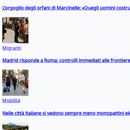
L’orgoglio degli orfani di Marcinelle: «Quegli uomini costr
Migranti
Madrid risponde a Roma: controlli immediati alle frontiere p
Mobilità
Nelle città italiane si vedono sempre meno monopattini ele