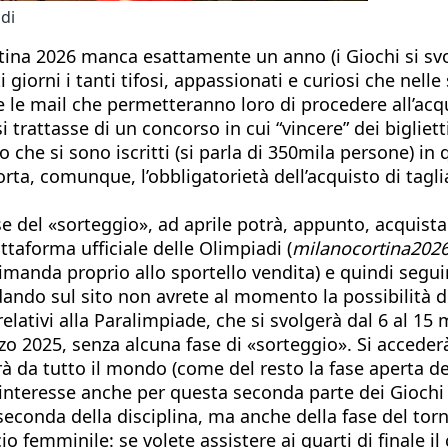
adi
tina 2026 manca esattamente un anno (i Giochi si svol
ti giorni i tanti tifosi, appassionati e curiosi che nell
 le mail che permetteranno loro di procedere all’acqui
 trattasse di un concorso in cui “vincere” dei biglietti
 che si sono iscritti (si parla di 350mila persone) in 
rta, comunque, l’obbligatorietà dell’acquisto di tagli
 del «sorteggio», ad aprile potrà, appunto, acquistare 
ttaforma ufficiale delle Olimpiadi (
milanocortina202
rimanda proprio allo sportello vendita) e quindi segu
ndando sul sito non avrete al momento la possibilità 
 relativi alla Paralimpiade, che si svolgerà dal 6 al 1
zo 2025, senza alcuna fase di «sorteggio». Si accederà
arà da tutto il mondo (come del resto la fase aperta de
 interesse anche per questa seconda parte dei Giochi 
 seconda della disciplina, ma anche della fase del tor
 femminile: se volete assistere ai quarti di finale il