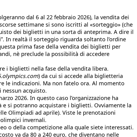
geranno dal 6 al 22 febbraio 2026), la vendita dei
e scorse settimane si sono iscritti al «sorteggio» (che
sto dei biglietti in una sorta di anteprima. A dire il
”. In realtà il sorteggio riguarda soltanto l’ordine
questa prima fase della vendita dei biglietti per
andi, nè preclude la possibilità di accedere
i biglietti nella fase della vendita libera.
6.olympics.com
) da cui si accede alla biglietteria
ire le indicazioni. Ma non fatelo ora. Al momento
di nessun acquisto.
5 marzo 2026. In questo caso l’organizzazione ha
 e si potranno acquistare i biglietti. Ovviamente la
lle Olimpiadi ad aprile). Viste le prenotazioni
olimpici invernali.
neo o della competizione alla quale siete interessati.
 costo va da 80 a 240 euro, che diventano nelle