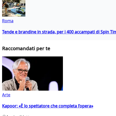
Roma
Tende e brandine in strada, per i 400 accampati di Spin T
Raccomandati per te
Arte
Kapoor: «È lo spettatore che completa l’opera»