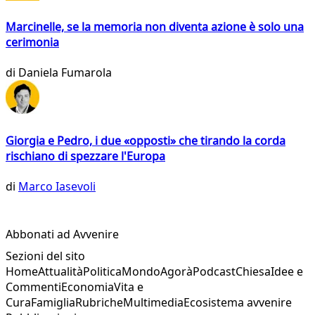
Marcinelle, se la memoria non diventa azione è solo una
cerimonia
di
Daniela Fumarola
Giorgia e Pedro, i due «opposti» che tirando la corda
rischiano di spezzare l'Europa
di
Marco Iasevoli
Abbonati ad Avvenire
Sezioni del sito
Home
Attualità
Politica
Mondo
Agorà
Podcast
Chiesa
Idee e
Commenti
Economia
Vita e
Cura
Famiglia
Rubriche
Multimedia
Ecosistema avvenire