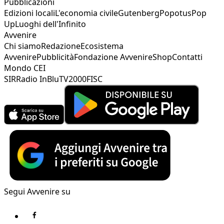
Pubblicazioni
Edizioni locali
L'economia civile
Gutenberg
Popotus
Pop
Up
Luoghi dell'Infinito
Avvenire
Chi siamo
Redazione
Ecosistema
Avvenire
Pubblicità
Fondazione Avvenire
Shop
Contatti
Mondo CEI
SIR
Radio InBlu
TV2000
FISC
Segui Avvenire su