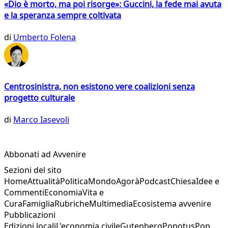
«Dio è morto, ma poi risorge»: Guccini, la fede mai avuta
e la speranza sempre coltivata
di
Umberto Folena
Centrosinistra, non esistono vere coalizioni senza
progetto culturale
di
Marco Iasevoli
Abbonati ad Avvenire
Sezioni del sito
Home
Attualità
Politica
Mondo
Agorà
Podcast
Chiesa
Idee e
Commenti
Economia
Vita e
Cura
Famiglia
Rubriche
Multimedia
Ecosistema avvenire
Pubblicazioni
Edizioni locali
L'economia civile
Gutenberg
Popotus
Pop