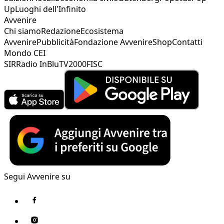
Up
Luoghi dell'Infinito
Avvenire
Chi siamo
Redazione
Ecosistema
Avvenire
Pubblicità
Fondazione Avvenire
Shop
Contatti
Mondo CEI
SIR
Radio InBlu
TV2000
FISC
Segui Avvenire su