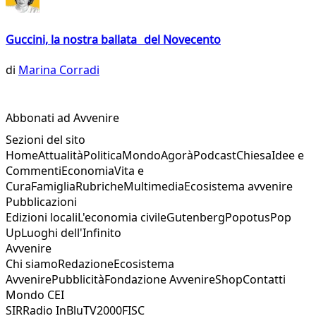
Guccini, la nostra ballata del Novecento
di
Marina Corradi
Abbonati ad Avvenire
Sezioni del sito
Home
Attualità
Politica
Mondo
Agorà
Podcast
Chiesa
Idee e
Commenti
Economia
Vita e
Cura
Famiglia
Rubriche
Multimedia
Ecosistema avvenire
Pubblicazioni
Edizioni locali
L'economia civile
Gutenberg
Popotus
Pop
Up
Luoghi dell'Infinito
Avvenire
Chi siamo
Redazione
Ecosistema
Avvenire
Pubblicità
Fondazione Avvenire
Shop
Contatti
Mondo CEI
SIR
Radio InBlu
TV2000
FISC