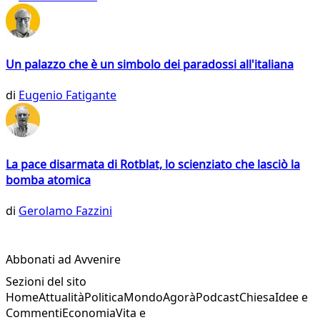
Un palazzo che è un simbolo dei paradossi all'italiana
di
Eugenio Fatigante
La pace disarmata di Rotblat, lo scienziato che lasciò la
bomba atomica
di
Gerolamo Fazzini
Abbonati ad Avvenire
Sezioni del sito
Home
Attualità
Politica
Mondo
Agorà
Podcast
Chiesa
Idee e
Commenti
Economia
Vita e