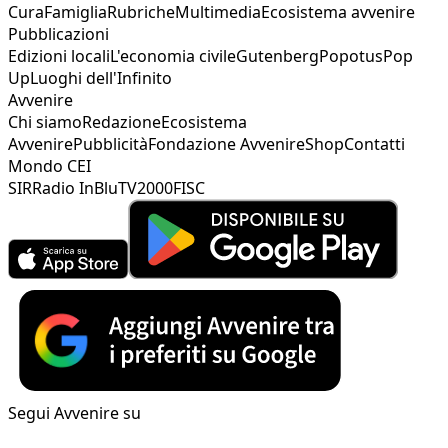
Cura
Famiglia
Rubriche
Multimedia
Ecosistema avvenire
Pubblicazioni
Edizioni locali
L'economia civile
Gutenberg
Popotus
Pop
Up
Luoghi dell'Infinito
Avvenire
Chi siamo
Redazione
Ecosistema
Avvenire
Pubblicità
Fondazione Avvenire
Shop
Contatti
Mondo CEI
SIR
Radio InBlu
TV2000
FISC
Segui Avvenire su