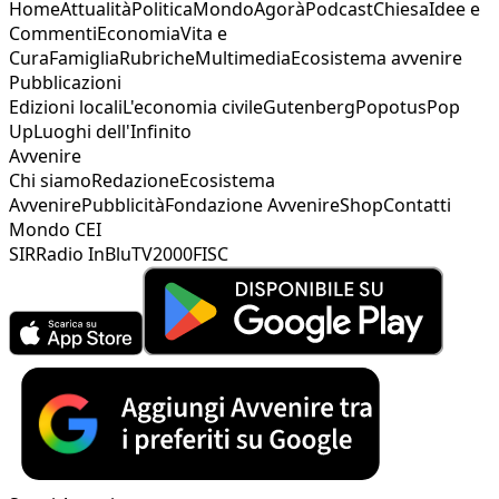
Home
Attualità
Politica
Mondo
Agorà
Podcast
Chiesa
Idee e
Commenti
Economia
Vita e
Cura
Famiglia
Rubriche
Multimedia
Ecosistema avvenire
Pubblicazioni
Edizioni locali
L'economia civile
Gutenberg
Popotus
Pop
Up
Luoghi dell'Infinito
Avvenire
Chi siamo
Redazione
Ecosistema
Avvenire
Pubblicità
Fondazione Avvenire
Shop
Contatti
Mondo CEI
SIR
Radio InBlu
TV2000
FISC