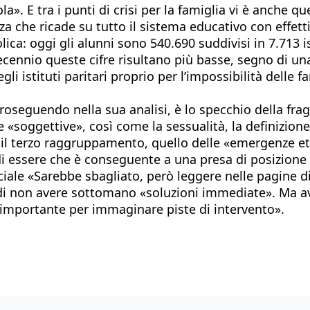
. E tra i punti di crisi per la famiglia vi è anche que
za che ricade su tutto il sistema educativo con effet
ica: oggi gli alunni sono 540.690 suddivisi in 7.713 ist
ennio queste cifre risultano più basse, segno di una 
egli istituti paritari proprio per l’impossibilità delle
roseguendo nella sua analisi, è lo specchio della fragil
 «soggettive», così come la sessualità, la definizione
 il terzo raggruppamento, quello delle «emergenze etic
di essere che è conseguente a una presa di posizione
 sociale «Sarebbe sbagliato, però leggere nelle pagin
i non avere sottomano «soluzioni immediate». Ma aver
 importante per immaginare piste di intervento».