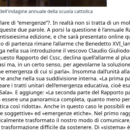
ll'indagine annuale della scuola cattolica
re di “emergenze”?. In realtà non si tratta di un mol
 queste due parole. A porsi la questione è l’annuale R
 ventiseiesima edizione, e che sarà presentato online 
to di partenza rimane l’allarme che Benedetto XVI_lan
 nella sua introduzione il vescovo Claudio Giuliodo
e «questo Rapporto del Cssc, declina quell’allarme al 
si ma, in un certo senso, per agevolarne la soluzione 
emergenza di cui si parla». Insomma dall’unità alla 
ne anche nella sua suddivisione interna. «La prima par
eare i tratti unitari dell’emergenza educativa, cioè e
o Sala». E aggiunge: «La seconda parte del Rapporto 
può essere una panoramica completa, quanto meno pe
tica così ridotta». Anche in questo caso le possibili
 soggettive» ed «emergenze etiche». Nel primo rag
radicalmente trasformato il nostro modo di comunicare
trasformazione difficile da sostenere. Di «sistema» è 