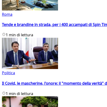
Roma
Tende e brandine in strada, per i 400 accampati di Spin T
1 min di lettura
Politica
Il Covid, le mascherine, l'onore: il "momento della verità" 
1 min di lettura