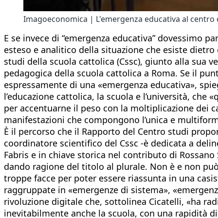
Imagoeconomica | L'emergenza educativa al centro de
E se invece di “emergenza educativa” dovessimo parla
esteso e analitico della situazione che esiste dietro
studi della scuola cattolica (Cssc), giunto alla sua
pedagogica della scuola cattolica a Roma. Se il pun
espressamente di una «emergenza educativa», spiega
l’educazione cattolica, la scuola e l’università, ch
per accentuarne il peso con la moltiplicazione dei ca
manifestazioni che compongono l’unica e multiforme 
È il percorso che il Rapporto del Centro studi propo
coordinatore scientifico del Cssc -è dedicata a delin
Fabris e in chiave storica nel contributo di Rossan
dando ragione del titolo al plurale. Non è e non 
troppe facce per poter essere riassunta in una casis
raggruppate in «emergenze di sistema», «emergenze
rivoluzione digitale che, sottolinea Cicatelli, «ha 
inevitabilmente anche la scuola, con una rapidità di 