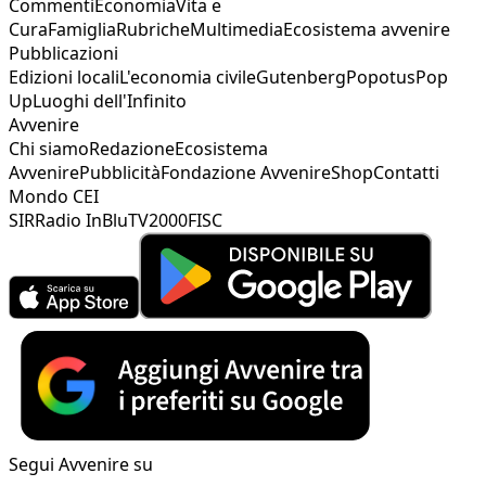
Commenti
Economia
Vita e
Cura
Famiglia
Rubriche
Multimedia
Ecosistema avvenire
Pubblicazioni
Edizioni locali
L'economia civile
Gutenberg
Popotus
Pop
Up
Luoghi dell'Infinito
Avvenire
Chi siamo
Redazione
Ecosistema
Avvenire
Pubblicità
Fondazione Avvenire
Shop
Contatti
Mondo CEI
SIR
Radio InBlu
TV2000
FISC
Segui Avvenire su