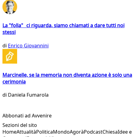
La "folla" ci riguarda, siamo chiamati a dare tutti noi
stessi
di
Enrico Giovannini
Marcinelle, se la memoria non diventa azione è solo una
cerimonia
di
Daniela Fumarola
Abbonati ad Avvenire
Sezioni del sito
Home
Attualità
Politica
Mondo
Agorà
Podcast
Chiesa
Idee e