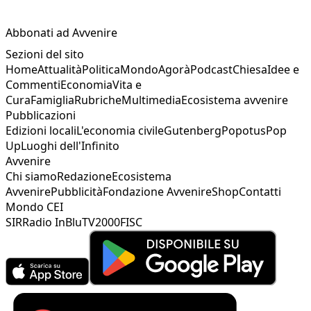
Abbonati ad Avvenire
Sezioni del sito
Home
Attualità
Politica
Mondo
Agorà
Podcast
Chiesa
Idee e
Commenti
Economia
Vita e
Cura
Famiglia
Rubriche
Multimedia
Ecosistema avvenire
Pubblicazioni
Edizioni locali
L'economia civile
Gutenberg
Popotus
Pop
Up
Luoghi dell'Infinito
Avvenire
Chi siamo
Redazione
Ecosistema
Avvenire
Pubblicità
Fondazione Avvenire
Shop
Contatti
Mondo CEI
SIR
Radio InBlu
TV2000
FISC