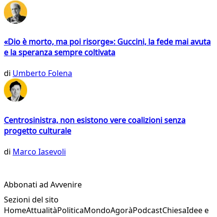
«Dio è morto, ma poi risorge»: Guccini, la fede mai avuta
e la speranza sempre coltivata
di
Umberto Folena
Centrosinistra, non esistono vere coalizioni senza
progetto culturale
di
Marco Iasevoli
Abbonati ad Avvenire
Sezioni del sito
Home
Attualità
Politica
Mondo
Agorà
Podcast
Chiesa
Idee e