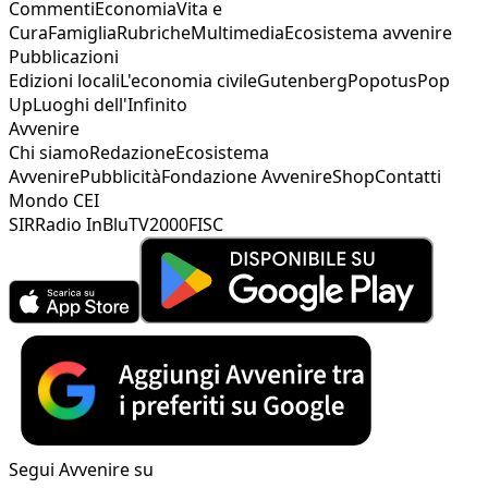
Commenti
Economia
Vita e
Cura
Famiglia
Rubriche
Multimedia
Ecosistema avvenire
Pubblicazioni
Edizioni locali
L'economia civile
Gutenberg
Popotus
Pop
Up
Luoghi dell'Infinito
Avvenire
Chi siamo
Redazione
Ecosistema
Avvenire
Pubblicità
Fondazione Avvenire
Shop
Contatti
Mondo CEI
SIR
Radio InBlu
TV2000
FISC
Segui Avvenire su