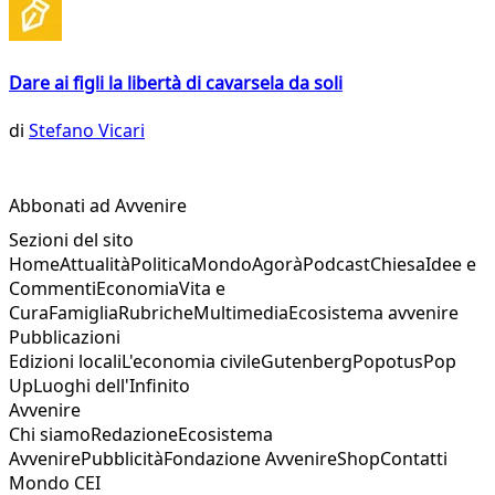
Dare ai figli la libertà di cavarsela da soli
di
Stefano Vicari
Abbonati ad Avvenire
Sezioni del sito
Home
Attualità
Politica
Mondo
Agorà
Podcast
Chiesa
Idee e
Commenti
Economia
Vita e
Cura
Famiglia
Rubriche
Multimedia
Ecosistema avvenire
Pubblicazioni
Edizioni locali
L'economia civile
Gutenberg
Popotus
Pop
Up
Luoghi dell'Infinito
Avvenire
Chi siamo
Redazione
Ecosistema
Avvenire
Pubblicità
Fondazione Avvenire
Shop
Contatti
Mondo CEI