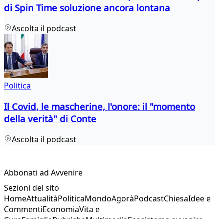
di Spin Time soluzione ancora lontana
Ascolta il podcast
Politica
Il Covid, le mascherine, l'onore: il "momento
della verità" di Conte
Ascolta il podcast
Abbonati ad Avvenire
Sezioni del sito
Home
Attualità
Politica
Mondo
Agorà
Podcast
Chiesa
Idee e
Commenti
Economia
Vita e