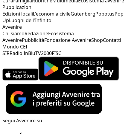
Cura
Famiglia
Rubriche
Multimedia
Ecosistema avvenire
Pubblicazioni
Edizioni locali
L'economia civile
Gutenberg
Popotus
Pop
Up
Luoghi dell'Infinito
Avvenire
Chi siamo
Redazione
Ecosistema
Avvenire
Pubblicità
Fondazione Avvenire
Shop
Contatti
Mondo CEI
SIR
Radio InBlu
TV2000
FISC
Segui Avvenire su