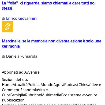
La "folla" ci riguarda, siamo chiamati a dare tutti noi
stessi
di
Enrico Giovannini
Marcinelle, se la memoria non diventa azione è solo una
cerimonia
di
Daniela Fumarola
Abbonati ad Avvenire
Sezioni del sito
Home
Attualità
Politica
Mondo
Agorà
Podcast
Chiesa
Idee e
Commenti
Economia
Vita e
Cura
Famiglia
Rubriche
Multimedia
Ecosistema avvenire
Pubblicazioni