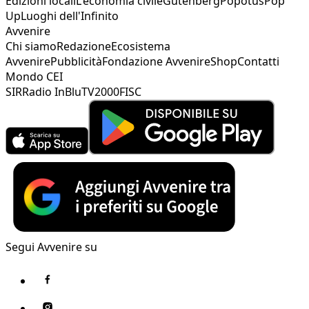
Edizioni locali
L'economia civile
Gutenberg
Popotus
Pop
Up
Luoghi dell'Infinito
Avvenire
Chi siamo
Redazione
Ecosistema
Avvenire
Pubblicità
Fondazione Avvenire
Shop
Contatti
Mondo CEI
SIR
Radio InBlu
TV2000
FISC
Segui Avvenire su