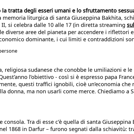
 la tratta degli esseri umani e lo sfruttamento sessu
la memoria liturgica di santa Giuseppina Bakhita, sch
I, si celebra dalle 10 alle 17 (in diretta streaming
su
le diverse aree del pianeta per accendere i riflettori 
 economico dominante, i cui limiti e contraddizioni so
 persone
 religiosa sudanese che conobbe le umiliazioni e le so
"Quest’anno l’obiettivo - così si è espresso papa Franc
nte, questi traffici ignobili, cioè un’economia che 
, alla donna, ma non usarli come merce. Chiediamo a S
che consola. Tra di esse c'è quella di santa Giuseppin
nel 1868 in Darfur – furono segnati dalla schiavitù: tra