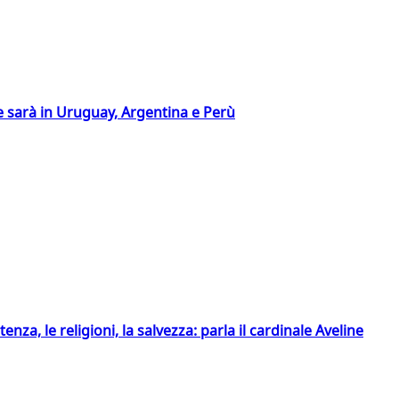
 sarà in Uruguay, Argentina e Perù
tenza, le religioni, la salvezza: parla il cardinale Aveline