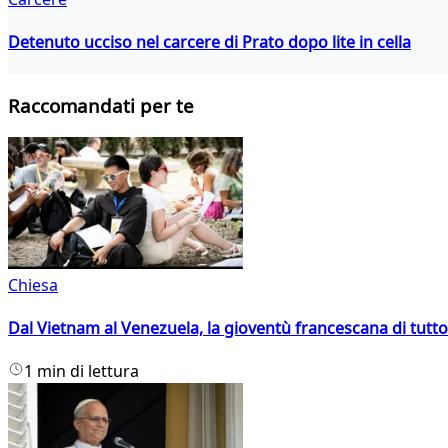
Detenuto ucciso nel carcere di Prato dopo lite in cella
Raccomandati per te
Chiesa
Dal Vietnam al Venezuela, la gioventù francescana di tutto
1 min di lettura