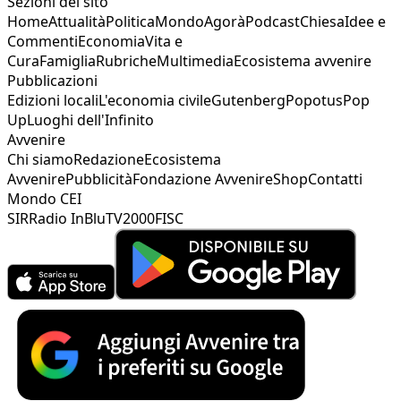
Sezioni del sito
Home
Attualità
Politica
Mondo
Agorà
Podcast
Chiesa
Idee e
Commenti
Economia
Vita e
Cura
Famiglia
Rubriche
Multimedia
Ecosistema avvenire
Pubblicazioni
Edizioni locali
L'economia civile
Gutenberg
Popotus
Pop
Up
Luoghi dell'Infinito
Avvenire
Chi siamo
Redazione
Ecosistema
Avvenire
Pubblicità
Fondazione Avvenire
Shop
Contatti
Mondo CEI
SIR
Radio InBlu
TV2000
FISC