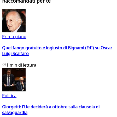
Raccomandati per te
Primo piano
Quel fango gratuito e ingiusto di Bignami (FdI) su Oscar
Luigi Scalfaro
1 min di lettura
Politica
Giorgetti: l'Ue deciderà a ottobre sulla clausola di
salvaguardia