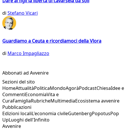
Dare ai figli la libertà di cavarsela da soli
di
Stefano Vicari
Guardiamo a Ceuta e ricordiamoci della Vlora
di
Marco Impagliazzo
Abbonati ad Avvenire
Sezioni del sito
Home
Attualità
Politica
Mondo
Agorà
Podcast
Chiesa
Idee e
Commenti
Economia
Vita e
Cura
Famiglia
Rubriche
Multimedia
Ecosistema avvenire
Pubblicazioni
Edizioni locali
L'economia civile
Gutenberg
Popotus
Pop
Up
Luoghi dell'Infinito
Avvenire