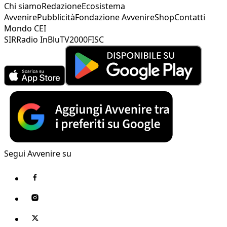
Chi siamo
Redazione
Ecosistema
Avvenire
Pubblicità
Fondazione Avvenire
Shop
Contatti
Mondo CEI
SIR
Radio InBlu
TV2000
FISC
Segui Avvenire su