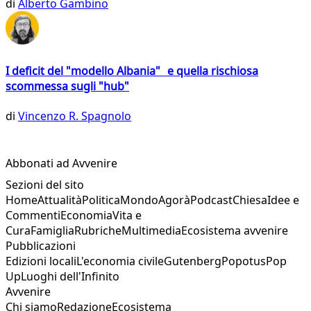
di
Alberto Gambino
I deficit del "modello Albania" e quella rischiosa
scommessa sugli "hub"
di
Vincenzo R. Spagnolo
Abbonati ad Avvenire
Sezioni del sito
Home
Attualità
Politica
Mondo
Agorà
Podcast
Chiesa
Idee e
Commenti
Economia
Vita e
Cura
Famiglia
Rubriche
Multimedia
Ecosistema avvenire
Pubblicazioni
Edizioni locali
L'economia civile
Gutenberg
Popotus
Pop
Up
Luoghi dell'Infinito
Avvenire
Chi siamo
Redazione
Ecosistema