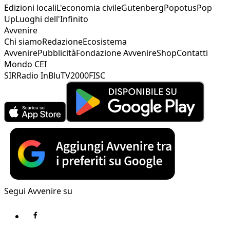
Edizioni locali
L'economia civile
Gutenberg
Popotus
Pop
Up
Luoghi dell'Infinito
Avvenire
Chi siamo
Redazione
Ecosistema
Avvenire
Pubblicità
Fondazione Avvenire
Shop
Contatti
Mondo CEI
SIR
Radio InBlu
TV2000
FISC
Segui Avvenire su