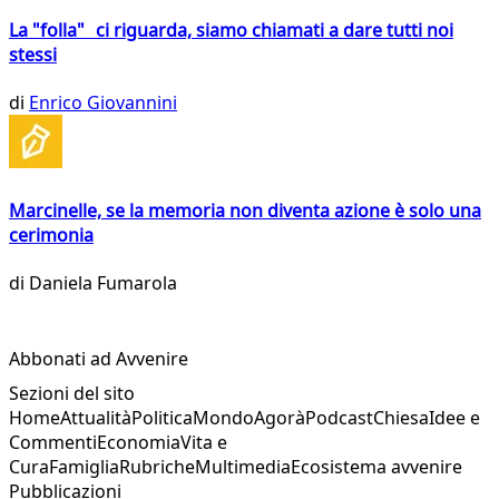
La "folla" ci riguarda, siamo chiamati a dare tutti noi
stessi
di
Enrico Giovannini
Marcinelle, se la memoria non diventa azione è solo una
cerimonia
di
Daniela Fumarola
Abbonati ad Avvenire
Sezioni del sito
Home
Attualità
Politica
Mondo
Agorà
Podcast
Chiesa
Idee e
Commenti
Economia
Vita e
Cura
Famiglia
Rubriche
Multimedia
Ecosistema avvenire
Pubblicazioni