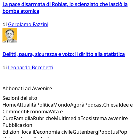
La pace disarmata di Roblat, lo scienziato che lasciò la
bomba atomica
di
Gerolamo Fazzini
Delitti, paura, sicurezza e voto: il diritto alla statistica
di
Leonardo Becchetti
Abbonati ad Avvenire
Sezioni del sito
Home
Attualità
Politica
Mondo
Agorà
Podcast
Chiesa
Idee e
Commenti
Economia
Vita e
Cura
Famiglia
Rubriche
Multimedia
Ecosistema avvenire
Pubblicazioni
Edizioni locali
L'economia civile
Gutenberg
Popotus
Pop