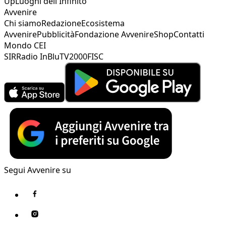
Up
Luoghi dell'Infinito
Avvenire
Chi siamo
Redazione
Ecosistema
Avvenire
Pubblicità
Fondazione Avvenire
Shop
Contatti
Mondo CEI
SIR
Radio InBlu
TV2000
FISC
Segui Avvenire su