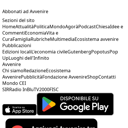
Abbonati ad Avvenire
Sezioni del sito
Home
Attualità
Politica
Mondo
Agorà
Podcast
Chiesa
Idee e
Commenti
Economia
Vita e
Cura
Famiglia
Rubriche
Multimedia
Ecosistema avvenire
Pubblicazioni
Edizioni locali
L'economia civile
Gutenberg
Popotus
Pop
Up
Luoghi dell'Infinito
Avvenire
Chi siamo
Redazione
Ecosistema
Avvenire
Pubblicità
Fondazione Avvenire
Shop
Contatti
Mondo CEI
SIR
Radio InBlu
TV2000
FISC