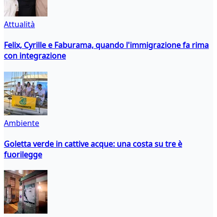
Attualità
Felix, Cyrille e Faburama, quando l'immigrazione fa rima
con integrazione
Ambiente
Goletta verde in cattive acque: una costa su tre è
fuorilegge