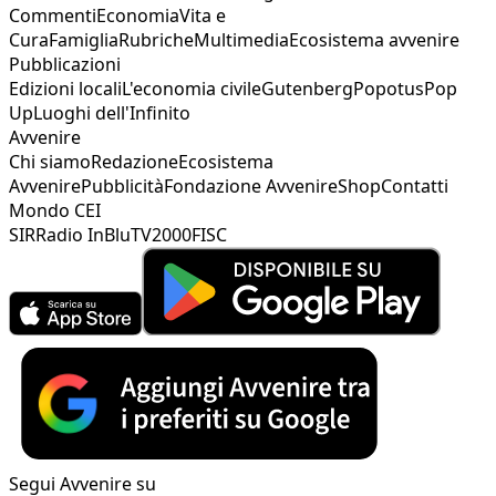
Commenti
Economia
Vita e
Cura
Famiglia
Rubriche
Multimedia
Ecosistema avvenire
Pubblicazioni
Edizioni locali
L'economia civile
Gutenberg
Popotus
Pop
Up
Luoghi dell'Infinito
Avvenire
Chi siamo
Redazione
Ecosistema
Avvenire
Pubblicità
Fondazione Avvenire
Shop
Contatti
Mondo CEI
SIR
Radio InBlu
TV2000
FISC
Segui Avvenire su