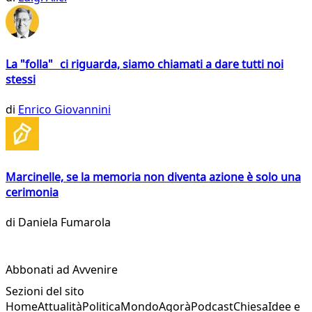
La "folla" ci riguarda, siamo chiamati a dare tutti noi
stessi
di
Enrico Giovannini
Marcinelle, se la memoria non diventa azione è solo una
cerimonia
di
Daniela Fumarola
Abbonati ad Avvenire
Sezioni del sito
Home
Attualità
Politica
Mondo
Agorà
Podcast
Chiesa
Idee e