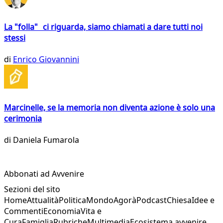
La "folla" ci riguarda, siamo chiamati a dare tutti noi
stessi
di
Enrico Giovannini
Marcinelle, se la memoria non diventa azione è solo una
cerimonia
di
Daniela Fumarola
Abbonati ad Avvenire
Sezioni del sito
Home
Attualità
Politica
Mondo
Agorà
Podcast
Chiesa
Idee e
Commenti
Economia
Vita e
Cura
Famiglia
Rubriche
Multimedia
Ecosistema avvenire