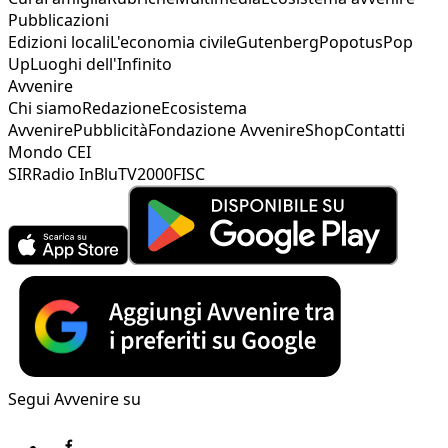
Pubblicazioni
Edizioni locali
L'economia civile
Gutenberg
Popotus
Pop
Up
Luoghi dell'Infinito
Avvenire
Chi siamo
Redazione
Ecosistema
Avvenire
Pubblicità
Fondazione Avvenire
Shop
Contatti
Mondo CEI
SIR
Radio InBlu
TV2000
FISC
Segui Avvenire su