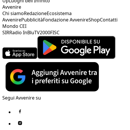
Up
Luoghi dell'Infinito
Avvenire
Chi siamo
Redazione
Ecosistema
Avvenire
Pubblicità
Fondazione Avvenire
Shop
Contatti
Mondo CEI
SIR
Radio InBlu
TV2000
FISC
Segui Avvenire su