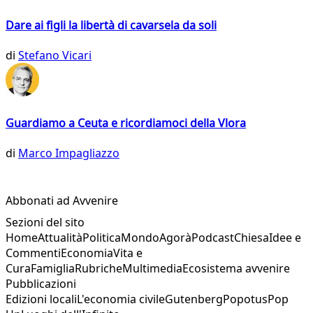
Dare ai figli la libertà di cavarsela da soli
di
Stefano Vicari
Guardiamo a Ceuta e ricordiamoci della Vlora
di
Marco Impagliazzo
Abbonati ad Avvenire
Sezioni del sito
Home
Attualità
Politica
Mondo
Agorà
Podcast
Chiesa
Idee e
Commenti
Economia
Vita e
Cura
Famiglia
Rubriche
Multimedia
Ecosistema avvenire
Pubblicazioni
Edizioni locali
L'economia civile
Gutenberg
Popotus
Pop