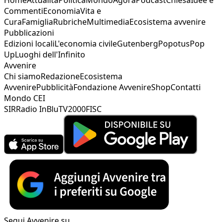
Commenti
Economia
Vita e
Cura
Famiglia
Rubriche
Multimedia
Ecosistema avvenire
Pubblicazioni
Edizioni locali
L'economia civile
Gutenberg
Popotus
Pop
Up
Luoghi dell'Infinito
Avvenire
Chi siamo
Redazione
Ecosistema
Avvenire
Pubblicità
Fondazione Avvenire
Shop
Contatti
Mondo CEI
SIR
Radio InBlu
TV2000
FISC
Segui Avvenire su