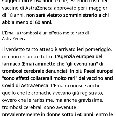
soggetti oltre i 60 anni"
e che, essendo l'uso del
vaccino di AstraZeneca approvato per i maggiori
di 18 anni,
non sarà vietato somministrarlo a chi
abbia meno di 60 anni.
L'Ema: la trombosi è un effetto molto raro di
AstraZeneca
Il verdetto tanto atteso è arrivato ieri pomeriggio,
ma non chiarisce tutto.
L'Agenzia europea del
farmaco (Ema) ammette che "gli eventi rari" di
trombosi cerebrale denunciati in più Paesi europei
"sono effetti collaterali molto rari" del vaccino anti
Covid di AstraZeneca
. L'Ema riconosce anche
quello che le cronache avevano già registrato,
ovvero che le rarissime, ma anche gravissime,
trombosi cerebrali sono avvenute
prevalentemente in donne sotto i 60 anni, entro le