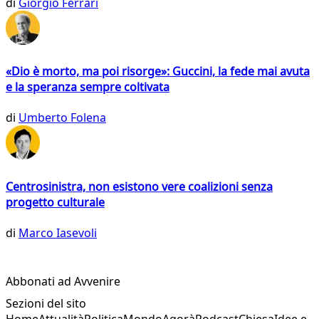
di
Giorgio Ferrari
«Dio è morto, ma poi risorge»: Guccini, la fede mai avuta
e la speranza sempre coltivata
di
Umberto Folena
Centrosinistra, non esistono vere coalizioni senza
progetto culturale
di
Marco Iasevoli
Abbonati ad Avvenire
Sezioni del sito
Home
Attualità
Politica
Mondo
Agorà
Podcast
Chiesa
Idee e