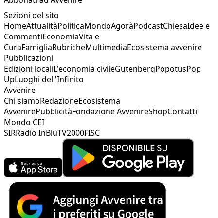
Sezioni del sito
Home
Attualità
Politica
Mondo
Agorà
Podcast
Chiesa
Idee e
Commenti
Economia
Vita e
Cura
Famiglia
Rubriche
Multimedia
Ecosistema avvenire
Pubblicazioni
Edizioni locali
L'economia civile
Gutenberg
Popotus
Pop
Up
Luoghi dell'Infinito
Avvenire
Chi siamo
Redazione
Ecosistema
Avvenire
Pubblicità
Fondazione Avvenire
Shop
Contatti
Mondo CEI
SIR
Radio InBlu
TV2000
FISC